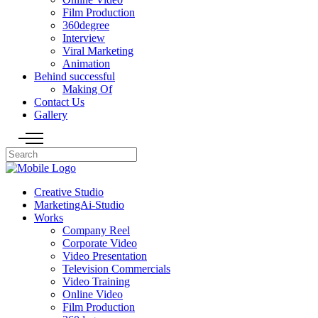
Film Production
360degree
Interview
Viral Marketing
Animation
Behind successful
Making Of
Contact Us
Gallery
Creative Studio
MarketingAi-Studio
Works
Company Reel
Corporate Video
Video Presentation
Television Commercials
Video Training
Online Video
Film Production