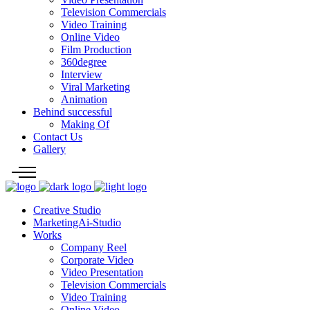
Television Commercials
Video Training
Online Video
Film Production
360degree
Interview
Viral Marketing
Animation
Behind successful
Making Of
Contact Us
Gallery
Creative Studio
MarketingAi-Studio
Works
Company Reel
Corporate Video
Video Presentation
Television Commercials
Video Training
Online Video