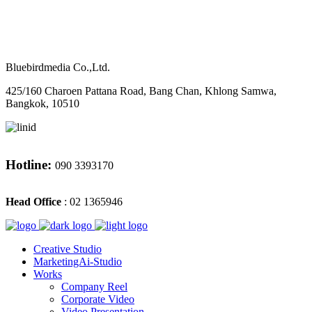
M
CONTACT
Bluebirdmedia Co.,Ltd.
425/160 Charoen Pattana Road, Bang Chan, Khlong Samwa,
Bangkok, 10510
Hotline:
090 3393170
Head Office
: 02 1365946
Creative Studio
MarketingAi-Studio
Works
Company Reel
Corporate Video
Video Presentation