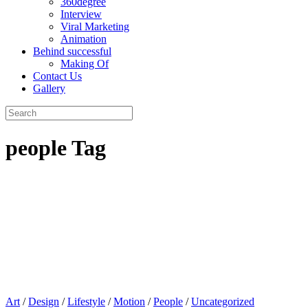
360degree
Interview
Viral Marketing
Animation
Behind successful
Making Of
Contact Us
Gallery
people Tag
Art
/
Design
/
Lifestyle
/
Motion
/
People
/
Uncategorized