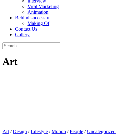
Interview
Viral Marketing
Animation
Behind successful
Making Of
Contact Us
Gallery
Art
Art
/
Design
/
Lifestyle
/
Motion
/
People
/
Uncategorized