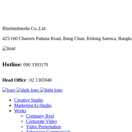
M
CONTACT
Bluebirdmedia Co.,Ltd.
425/160 Charoen Pattana Road, Bang Chan, Khlong Samwa, Bangk
Hotline:
090 3393170
Head Office
: 02 1365946
Creative Studio
MarketingAi-Studio
Works
Company Reel
Corporate Video
Video Presentation
Television Commercials