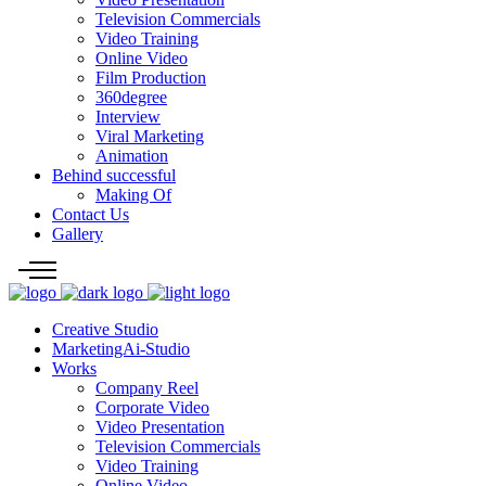
Television Commercials
Video Training
Online Video
Film Production
360degree
Interview
Viral Marketing
Animation
Behind successful
Making Of
Contact Us
Gallery
Creative Studio
MarketingAi-Studio
Works
Company Reel
Corporate Video
Video Presentation
Television Commercials
Video Training
Online Video