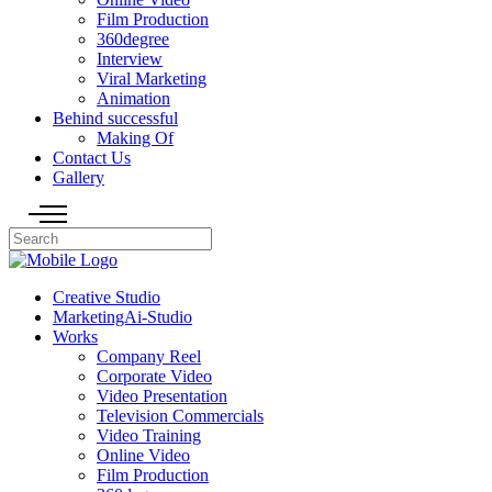
Film Production
360degree
Interview
Viral Marketing
Animation
Behind successful
Making Of
Contact Us
Gallery
Creative Studio
MarketingAi-Studio
Works
Company Reel
Corporate Video
Video Presentation
Television Commercials
Video Training
Online Video
Film Production