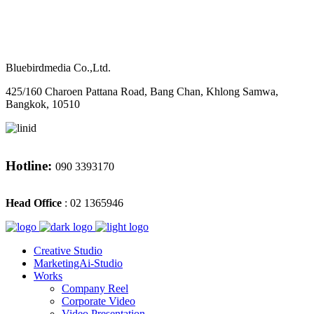
M
CONTACT
Bluebirdmedia Co.,Ltd.
425/160 Charoen Pattana Road, Bang Chan, Khlong Samwa,
Bangkok, 10510
Hotline:
090 3393170
Head Office
: 02 1365946
Creative Studio
MarketingAi-Studio
Works
Company Reel
Corporate Video
Video Presentation